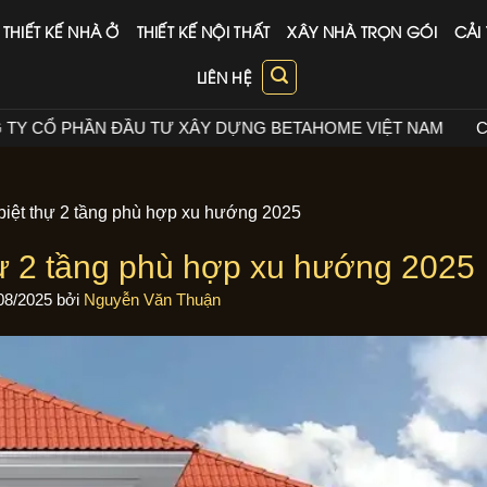
THIẾT KẾ NHÀ Ở
THIẾT KẾ NỘI THẤT
XÂY NHÀ TRỌN GÓI
CẢI
LIÊN HỆ
Ư XÂY DỰNG BETAHOME VIỆT NAM
CÔNG TY CỔ PHẦN ĐẦ
 biệt thự 2 tầng phù hợp xu hướng 2025
hự 2 tầng phù hợp xu hướng 2025
08/2025
bởi
Nguyễn Văn Thuận