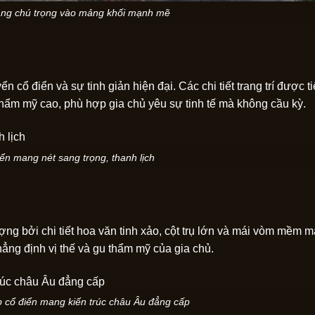
 tầng chú trọng vào mảng khối mạnh mẽ
n cổ điển và sự tinh giản hiện đại. Các chi tiết trang trí được 
h thẩm mỹ cao, phù hợp gia chủ yêu sự tinh tế mà không cầu kỳ.
iển mang nét sang trọng, thanh lịch
ợng bởi chi tiết hoa văn tinh xảo, cột trụ lớn và mái vòm mềm mạ
hẳng định vị thế và gu thẩm mỹ của gia chủ.
áp cổ điển mang kiến trúc châu Âu đẳng cấp