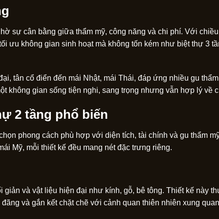
ng
t nhờ sự cân bằng giữa thẩm mỹ, công năng và chi phí. Với chiề
tối ưu không gian sinh hoạt mà không tốn kém như biệt thự 3 tầ
 đại, tân cổ điển đến mái Nhật, mái Thái, đáp ứng nhiều gu thẩ
 không gian sống tiện nghi, sang trọng nhưng vẫn hợp lý về ch
hự 2 tầng phổ biến
 chọn phong cách phù hợp với diện tích, tài chính và gu thẩm mỹ
 mái Mỹ, mỗi thiết kế đều mang nét đặc trưng riêng.
giản và vật liệu hiện đại như kính, gỗ, bê tông. Thiết kế này t
 đãng và gắn kết chặt chẽ với cảnh quan thiên nhiên xung quan