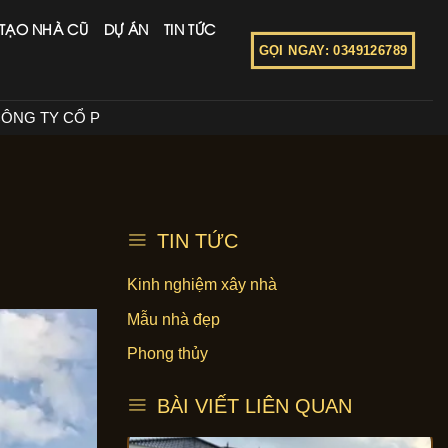
 TẠO NHÀ CŨ
DỰ ÁN
TIN TỨC
GỌI NGAY: 0349126789
U TƯ XÂY DỰNG BETAHOME VIỆT NAM
CÔNG TY CỔ PHẦ
TIN TỨC
Kinh nghiệm xây nhà
Mẫu nhà đẹp
Phong thủy
BÀI VIẾT LIÊN QUAN