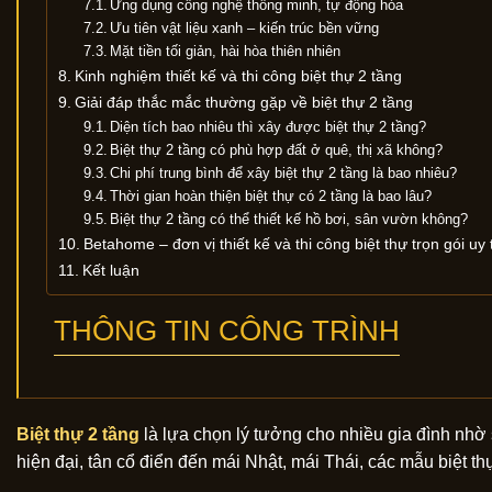
Ứng dụng công nghệ thông minh, tự động hóa
Ưu tiên vật liệu xanh – kiến trúc bền vững
Mặt tiền tối giản, hài hòa thiên nhiên
Kinh nghiệm thiết kế và thi công biệt thự 2 tầng
Giải đáp thắc mắc thường gặp về biệt thự 2 tầng
Diện tích bao nhiêu thì xây được biệt thự 2 tầng?
Biệt thự 2 tầng có phù hợp đất ở quê, thị xã không?
Chi phí trung bình để xây biệt thự 2 tầng là bao nhiêu?
Thời gian hoàn thiện biệt thự có 2 tầng là bao lâu?
Biệt thự 2 tầng có thể thiết kế hồ bơi, sân vườn không?
Betahome – đơn vị thiết kế và thi công biệt thự trọn gói uy 
Kết luận
THÔNG TIN CÔNG TRÌNH
Biệt thự 2 tầng
là lựa chọn lý tưởng cho nhiều gia đình nhờ 
hiện đại, tân cổ điển đến mái Nhật, mái Thái, các mẫu biệt t