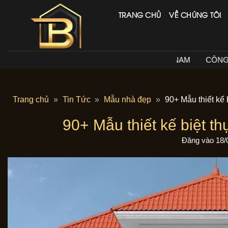
Bỏ
TRANG CHỦ
VỀ CHÚNG TÔI
qua
nội
dung
CÔNG TY CỔ PHẦN ĐẦU T
Trang chủ
»
Tin Tức
»
Mẫu nhà đẹp
»
90+ Mẫu thiết kế
90+ Mẫu thiết kế biệt t
Đăng vào
18/