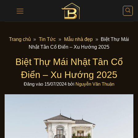
Bỏ
qua
nội
dung
Trang chủ
»
Tin Tức
»
Mẫu nhà đẹp
»
Biệt Thự Mái
Nhật Tân Cổ Điển – Xu Hướng 2025
Biệt Thự Mái Nhật Tân Cổ
Điển – Xu Hướng 2025
Đăng vào
15/07/2024
bởi
Nguyễn Văn Thuận