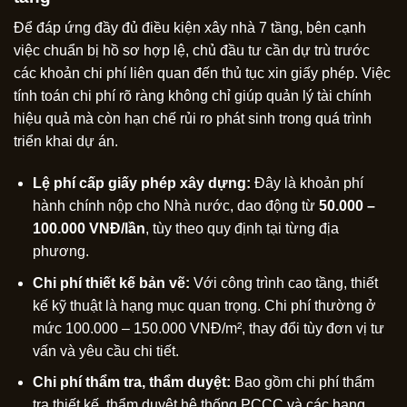
Để đáp ứng đầy đủ điều kiện xây nhà 7 tầng, bên cạnh
việc chuẩn bị hồ sơ hợp lệ, chủ đầu tư cần dự trù trước
các khoản chi phí liên quan đến thủ tục xin giấy phép. Việc
tính toán chi phí rõ ràng không chỉ giúp quản lý tài chính
hiệu quả mà còn hạn chế rủi ro phát sinh trong quá trình
triển khai dự án.
Lệ phí cấp giấy phép xây dựng:
Đây là khoản phí
hành chính nộp cho Nhà nước, dao động từ
50.000 –
100.000 VNĐ/lần
, tùy theo quy định tại từng địa
phương.
Chi phí thiết kế bản vẽ:
Với công trình cao tầng, thiết
kế kỹ thuật là hạng mục quan trọng. Chi phí thường ở
mức 100.000 – 150.000 VNĐ/m², thay đổi tùy đơn vị tư
vấn và yêu cầu chi tiết.
Chi phí thẩm tra, thẩm duyệt:
Bao gồm chi phí thẩm
tra thiết kế, thẩm duyệt hệ thống PCCC và các hạng