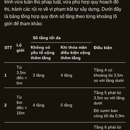
trình vừa tuân thủ pháp luật, vừa phù hợp quy hoạch đô
thị, tránh các rủi ro về vi phạm trật tự xây dựng. Dưới đây
là bảng tổng hợp quy định số tầng theo từng khoảng lộ
giới để tham khảo:
Số tầng tối đa
Lộ
Không có
Khi thỏa mãn
STT
Điều kiện
giới
yếu tố cộng
điều kiện cộng
thêm tầng
thêm tầng
Từ
Tầng 4 có
3,5m
1
3 tầng
4 tầng
khoảng lùi 3,5m
đến <
so với tầng dưới
6m
Tầng 5 phải lùi
Từ
3,5m so với tầng
6m
dưới
2
4 tầng
5 tầng
đến <
Độ vươn ban
16m
công tối đa 0,9m
Tầng 6 phải lùi