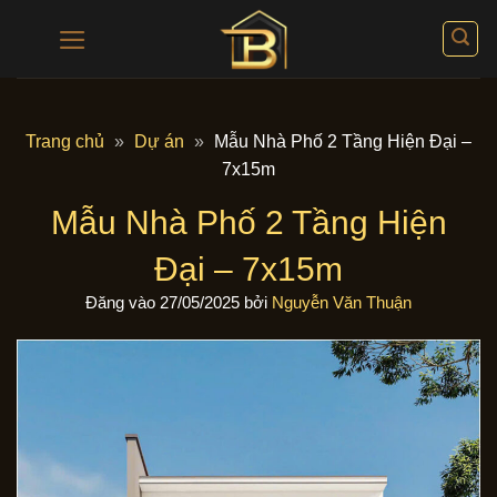
Bỏ
qua
nội
dung
Trang chủ
»
Dự án
»
Mẫu Nhà Phố 2 Tầng Hiện Đại –
7x15m
Mẫu Nhà Phố 2 Tầng Hiện
Đại – 7x15m
Đăng vào
27/05/2025
bởi
Nguyễn Văn Thuận