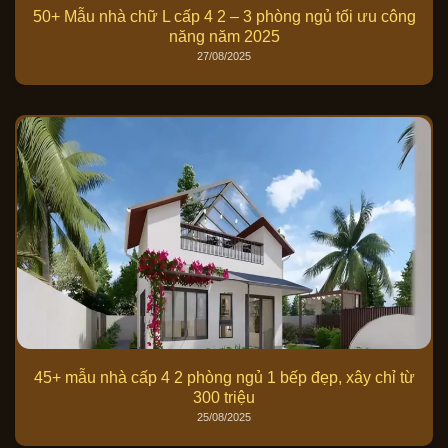
50+ Mẫu nhà chữ L cấp 4 2 – 3 phòng ngủ tối ưu công
năng năm 2025
27/08/2025
45+ mẫu nhà cấp 4 2 phòng ngủ 1 bếp đẹp, xây chỉ từ
300 triệu
25/08/2025