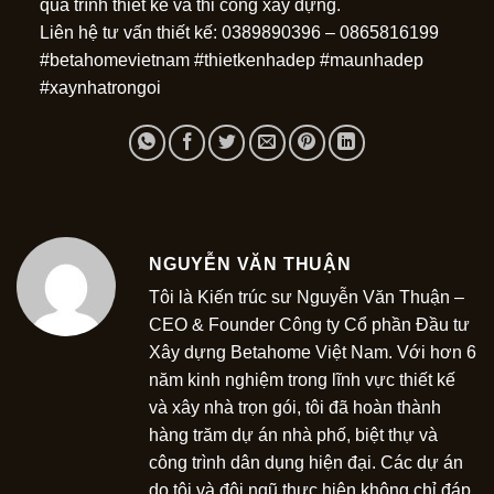
quá trình thiết kế và thi công xây dựng.
Liên hệ tư vấn thiết kế: 0389890396 – 0865816199
#betahomevietnam #thietkenhadep #maunhadep
#xaynhatrongoi
NGUYỄN VĂN THUẬN
Tôi là Kiến trúc sư Nguyễn Văn Thuận –
CEO & Founder Công ty Cổ phần Đầu tư
Xây dựng Betahome Việt Nam. Với hơn 6
năm kinh nghiệm trong lĩnh vực thiết kế
và xây nhà trọn gói, tôi đã hoàn thành
hàng trăm dự án nhà phố, biệt thự và
công trình dân dụng hiện đại. Các dự án
do tôi và đội ngũ thực hiện không chỉ đáp