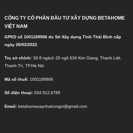
CÔNG TY CỔ PHẦN ĐẦU TƯ XÂY DỰNG BETAHOME
VIỆT NAM
GPKD số 1001189906 do Sở Xây dựng Tỉnh Thái Bình cấp
ngày 26/02/2022
Trụ sở chính:
Số 8 ngách 20 ngõ 634 Kim Giang, Thanh Liệt,
Thanh Trì, TP.Hà Nội
Mã số thuế:
1001189906
Số điện thoại:
034.912.6789
Email:
betahomexaynhatrongoi@gmail.com