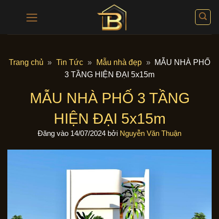
Bỏ
qua
nội
dung
Trang chủ
»
Tin Tức
»
Mẫu nhà đẹp
»
MẪU NHÀ PHỐ
3 TẦNG HIỆN ĐẠI 5x15m
MẪU NHÀ PHỐ 3 TẦNG
HIỆN ĐẠI 5x15m
Đăng vào
14/07/2024
bởi
Nguyễn Văn Thuận