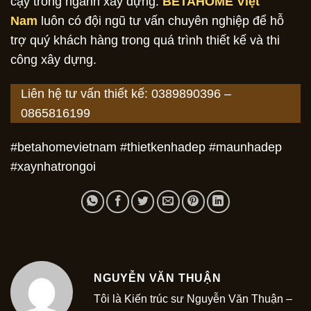
cậy trong ngành xây dựng.
BETAHOME Việt
Nam
luôn có đội ngũ tư vấn chuyên nghiệp để hỗ
trợ quý khách hàng trong quá trình thiết kế và thi
công xây dựng.
Liên hệ tư vấn thiết kế: 0389890396 –
0865816199
#betahomevietnam #thietkenhadep #maunhadep
#xaynhatrongoi
NGUYỄN VĂN THUẬN
Tôi là Kiến trúc sư Nguyễn Văn Thuận –