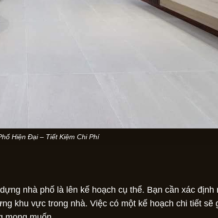
Phố Hiện Đại – Tiết Kiệm Chi Phí
dựng nhà phố là lên kế hoạch cụ thể. Bạn cần xác định 
ng khu vực trong nhà. Việc có một kế hoạch chi tiết sẽ 
ông mong muốn.