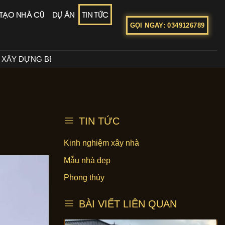
 TẠO NHÀ CŨ
DỰ ÁN
TIN TỨC
GỌI NGAY: 0349126789
AM
CÔNG TY CỔ PHẦN ĐẦU TƯ XÂY DỰNG BETAHOME VI
TIN TỨC
Kinh nghiệm xây nhà
Mẫu nhà đẹp
Phong thủy
BÀI VIẾT LIÊN QUAN