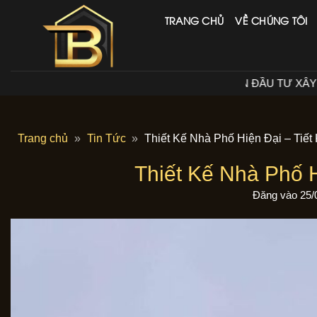
Bỏ
TRANG CHỦ
VỀ CHÚNG TÔI
qua
nội
dung
NG TY CỔ PHẦN ĐẦU TƯ XÂY DỰNG BETAHOME VIỆT NAM
Trang chủ
»
Tin Tức
»
Thiết Kế Nhà Phố Hiện Đại – Tiết
Thiết Kế Nhà Phố H
Đăng vào
25/