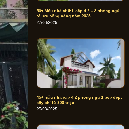
50+ Mẫu nhà chữ L cấp 4 2 – 3 phòng ngủ
tối ưu công năng năm 2025
27/08/2025
45+ mẫu nhà cấp 4 2 phòng ngủ 1 bếp đẹp,
xây chỉ từ 300 triệu
25/08/2025