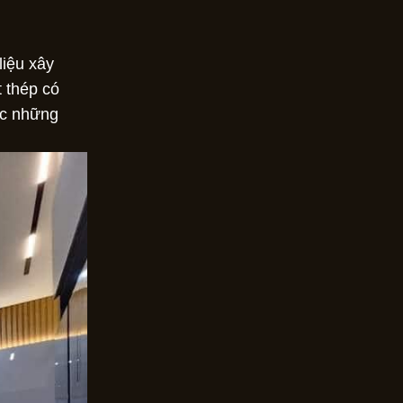
liệu xây
 thép có
ợc những