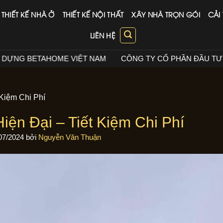
THIẾT KẾ NHÀ Ở
THIẾT KẾ NỘI THẤT
XÂY NHÀ TRỌN GÓI
CẢI
LIÊN HỆ
CÔNG TY CỔ PHẦN ĐẦU TƯ XÂY DỰNG BETAHOME VIỆT N
 Kiệm Chi Phí
iện Đại – Tiết Kiệm Chi Phí
07/2024
bởi
Nguyễn Văn Thuận