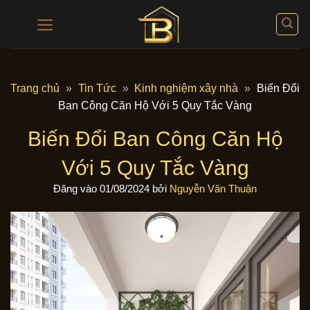
Bỏ
qua
nội
dung
Trang chủ
»
Tin Tức
»
Kinh nghiệm xây nhà
»
Biến Đổi
Ban Công Căn Hộ Với 5 Quy Tắc Vàng
Biến Đổi Ban Công Căn Hộ
Với 5 Quy Tắc Vàng
Đăng vào
01/08/2024
bởi
Nguyễn Văn Thuận