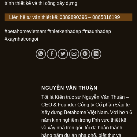
trình thiết kế và thi công xây dựng.
Liên hệ tư vấn thiết kế: 0389890396 – 0865816199
#betahomevietnam #thietkenhadep #maunhadep
#xaynhatrongoi
NGUYỄN VĂN THUẬN
Tôi là Kiến trúc sư Nguyễn Văn Thuận –
CEO & Founder Công ty Cổ phần Đầu tư
Xây dựng Betahome Việt Nam. Với hơn 6
năm kinh nghiệm trong lĩnh vực thiết kế
và xây nhà trọn gói, tôi đã hoàn thành
hàng trăm dự án nhà phố, biệt thự và