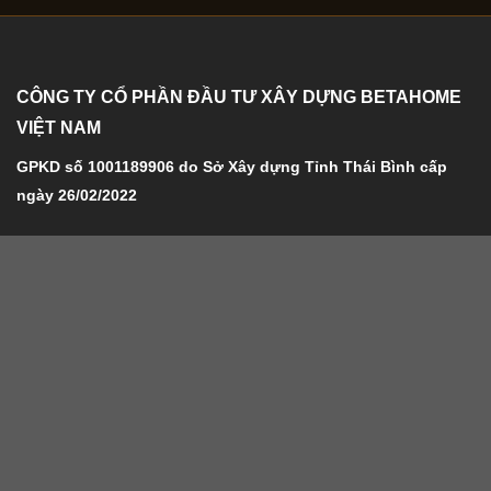
CÔNG TY CỔ PHẦN ĐẦU TƯ XÂY DỰNG BETAHOME
VIỆT NAM
GPKD số 1001189906 do Sở Xây dựng Tỉnh Thái Bình cấp
ngày 26/02/2022
Trụ sở chính:
Số 8 ngách 20 ngõ 634 Kim Giang, Thanh Liệt,
Thanh Trì, TP.Hà Nội
Mã số thuế:
1001189906
Số điện thoại:
034.912.6789
Email:
betahomexaynhatrongoi@gmail.com